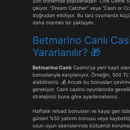
Son dönemde popülerleşen “Live Game Show
çıkıyor. “Dream Catcher” veya “Cash or Cras
doğrudan etkiliyor. Bu tarz oyunlarda küçü
daha mantıklı bir yaklaşım.
Betmarino Canlı Cas
Yararlanılır? 🎁
Betmarino Canlı
Casino’ya yeni kayıt olan
bonuslarıyla karşılanıyor. Örneğin, 500 TL’
alabilirsiniz. 💰 Ancak bu bonusları çevirme
gerekiyor. Canlı casino oyunlarında genell
stratejinizi buna göre ayarlamalısınız.
Haftalık reload bonusları ve kayıp geri ö
günleri %50 yatırım bonusu veya kaybettiği
uzun oyun seanslarında bütçenizi koruman