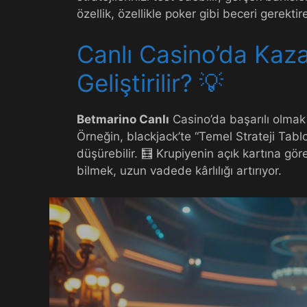
özellik, özellikle poker gibi beceri gerektir
Canlı Casino’da Kazan
Geliştirilir? 💡
Betmarino Canlı
Casino’da başarılı olmak 
Örneğin, blackjack’te “Temel Strateji Tablo
düşürebilir. 🧮 Krupiyenin açık kartına gö
bilmek, uzun vadede kârlılığı artırıyor.