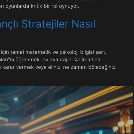
en oyunlarda kritik bir rol oynuyor.
çlı Stratejiler Nasıl
için temel matematik ve psikoloji bilgisi şart.
ları”nı öğrenmek, ev avantajını %1’in altına
re karar vermek veya elinizi ne zaman böleceğinizi