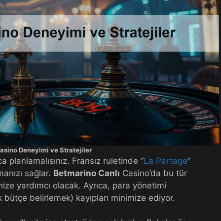
asino Deneyimi ve Stratejiler
ca planlamalısınız. Fransız ruletinde “
La Partage
”
lmanızı sağlar.
Betmarino Canlı
Casino’da bu tür
enize yardımcı olacak. Ayrıca, para yönetimi
 bütçe belirlemek) kayıpları minimize ediyor.