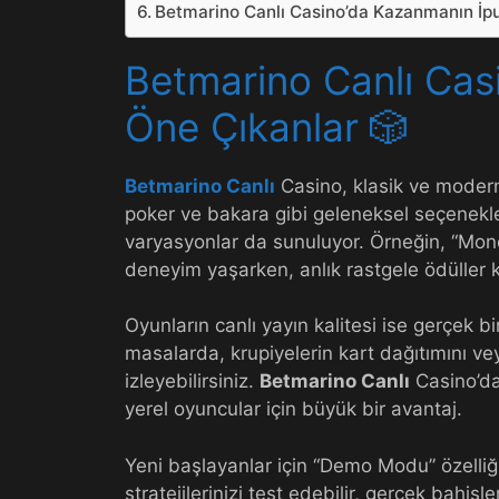
Betmarino Canlı Casino’da Kazanmanın İpu
Betmarino Canlı Casi
Öne Çıkanlar 🎲
Betmarino Canlı
Casino, klasik ve modern 
poker ve bakara gibi geleneksel seçenekler
varyasyonlar da sunuluyor. Örneğin, “Mono
deneyim yaşarken, anlık rastgele ödüller 
Oyunların canlı yayın kalitesi ise gerçek b
masalarda, krupiyelerin kart dağıtımını v
izleyebilirsiniz.
Betmarino Canlı
Casino’da
yerel oyuncular için büyük bir avantaj.
Yeni başlayanlar için “Demo Modu” özelliği
stratejilerinizi test edebilir, gerçek bah