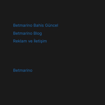
Betmarino Bahis Güncel
Betmarino Blog
Reklam ve İletişim
Betmarino