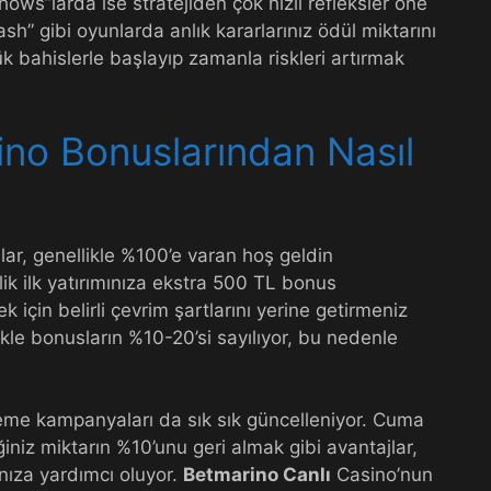
s”larda ise stratejiden çok hızlı refleksler öne
h” gibi oyunlarda anlık kararlarınız ödül miktarını
k bahislerle başlayıp zamanla riskleri artırmak
ino Bonuslarından Nasıl
lar, genellikle %100’e varan hoş geldin
lik ilk yatırımınıza ekstra 500 TL bonus
k için belirli çevrim şartlarını yerine getirmeniz
ikle bonusların %10-20’si sayılıyor, bu nedenle
deme kampanyaları da sık sık güncelleniyor. Cuma
niz miktarın %10’unu geri almak gibi avantajlar,
ıza yardımcı oluyor.
Betmarino Canlı
Casino’nun