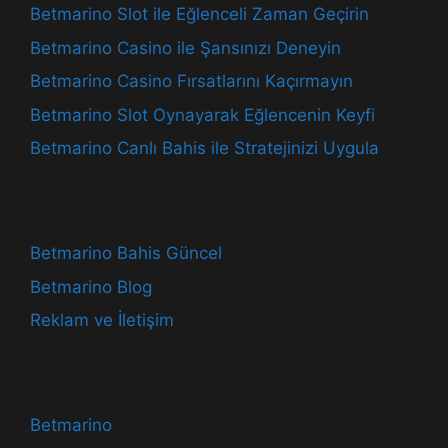
Betmarino Slot ile Eğlenceli Zaman Geçirin
Betmarino Casino ile Şansınızı Deneyin
Betmarino Casino Fırsatlarını Kaçırmayın
Betmarino Slot Oynayarak Eğlencenin Keyfi
Betmarino Canlı Bahis ile Stratejinizi Uygula
Betmarino Bahis Güncel
Betmarino Blog
Reklam ve İletişim
Betmarino