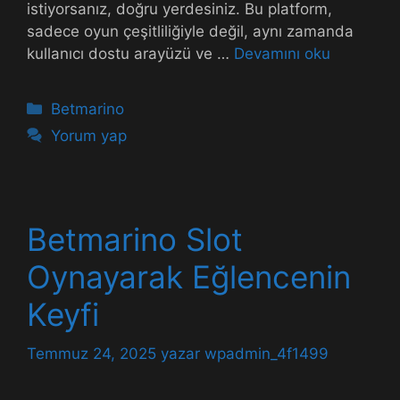
istiyorsanız, doğru yerdesiniz. Bu platform,
sadece oyun çeşitliliğiyle değil, aynı zamanda
kullanıcı dostu arayüzü ve …
Devamını oku
Kategoriler
Betmarino
Yorum yap
Betmarino Slot
Oynayarak Eğlencenin
Keyfi
Temmuz 24, 2025
yazar
wpadmin_4f1499