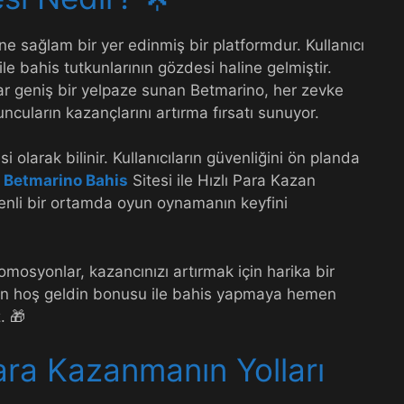
e sağlam bir yer edinmiş bir platformdur. Kullanıcı
le bahis tutkunlarının gözdesi haline gelmiştir.
ar geniş bir yelpaze sunan Betmarino, her zevke
uncuların kazançlarını artırma fırsatı sunuyor.
si olarak bilinir. Kullanıcıların güvenliğini ön planda
.
Betmarino Bahis
Sitesi ile Hızlı Para Kazan
nli bir ortamda oyun oynamanın keyfini
omosyonlar, kazancınızı artırmak için harika bir
ulan hoş geldin bonusu ile bahis yapmaya hemen
. 🎁
ara Kazanmanın Yolları