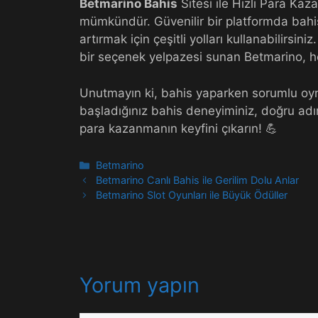
Betmarino Bahis
Sitesi ile Hızlı Para Kaza
mümkündür. Güvenilir bir platformda bahis
artırmak için çeşitli yolları kullanabilirsi
bir seçenek yelpazesi sunan Betmarino, he
Unutmayın ki, bahis yaparken sorumlu oy
başladığınız bahis deneyiminiz, doğru adıml
para kazanmanın keyfini çıkarın! 💪
Kategoriler
Betmarino
Betmarino Canlı Bahis ile Gerilim Dolu Anlar
Betmarino Slot Oyunları ile Büyük Ödüller
Yorum yapın